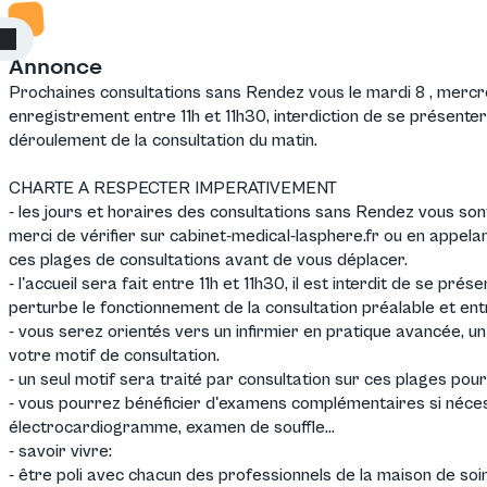
Connexion
Annonce
Prochaines consultations sans Rendez vous le mardi 8 , mercre
enregistrement entre 11h et 11h30,
interdiction de se présenter
déroulement de la consultation du matin.
CHARTE A RESPECTER IMPERATIVEMENT
- les jours et horaires des consultations sans Rendez vous so
merci de vérifier sur cabinet-medical-lasphere.fr ou en appel
ces plages de consultations avant de vous déplacer.
- l'accueil sera fait entre 11h et 11h30, il est interdit de se pré
perturbe le fonctionnement de la consultation préalable et ent
- vous serez orientés vers un infirmier en pratique avancée, u
votre motif de consultation.
- un seul motif sera traité par consultation sur ces plages pou
- vous pourrez bénéficier d'examens complémentaires si nécess
électrocardiogramme, examen de souffle...
- savoir vivre:
- être poli avec chacun des professionnels de la maison de soi